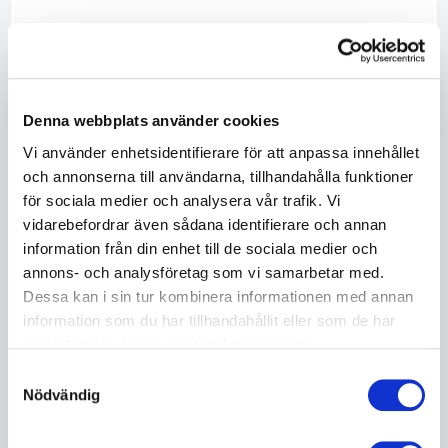
Denna webbplats använder cookies
Vi använder enhetsidentifierare för att anpassa innehållet
och annonserna till användarna, tillhandahålla funktioner
Hitta BKMA-certifierade företag
för sociala medier och analysera vår trafik. Vi
vidarebefordrar även sådana identifierare och annan
Just nu är
293
byggföretag i Sverige KMA-
information från din enhet till de sociala medier och
certifierade via oss. Använd sökfunktionen för
annons- och analysföretag som vi samarbetar med.
att hitta rätt.
Dessa kan i sin tur kombinera informationen med annan
information som du har tillhandahållit eller som de har
samlat in när du har använt deras tjänster.
Samtyckesval
Nödvändig
Betege byggen AB